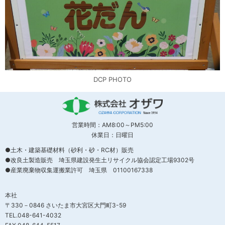
DCP PHOTO
営業時間：AM8:00～PM5:00
休業日：日曜日
●土木・建築基礎材料（砂利・砂・RC材）販売
●改良土製造販売 埼玉県建設発生土リサイクル協会認定工場9302号
●産業廃棄物収集運搬業許可 埼玉県 01100167338
本社
〒330－0846 さいたま市大宮区大門町3-59
TEL.048-641-4032