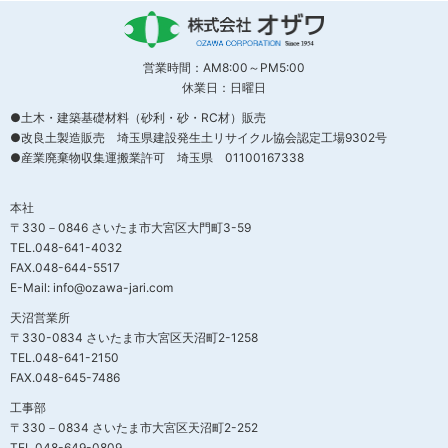
営業時間：AM8:00～PM5:00
休業日：日曜日
●土木・建築基礎材料（砂利・砂・RC材）販売
●改良土製造販売 埼玉県建設発生土リサイクル協会認定工場9302号
●産業廃棄物収集運搬業許可 埼玉県 01100167338
本社
〒330－0846 さいたま市大宮区大門町3-59
TEL.048-641-4032
FAX.048-644-5517
E-Mail: info@ozawa-jari.com
天沼営業所
〒330-0834 さいたま市大宮区天沼町2-1258
TEL.048-641-2150
FAX.048-645-7486
工事部
〒330－0834 さいたま市大宮区天沼町2-252
TEL.048-649-0809