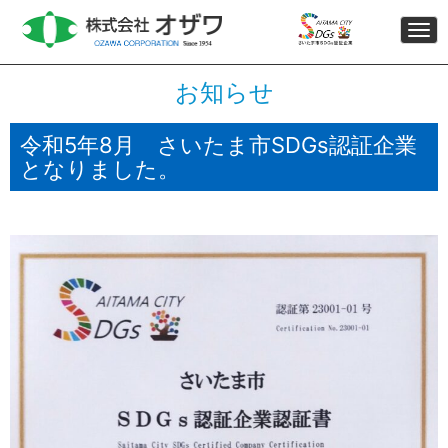
Togg
navi
お知らせ
令和5年8月 さいたま市SDGs認証企業
となりました。