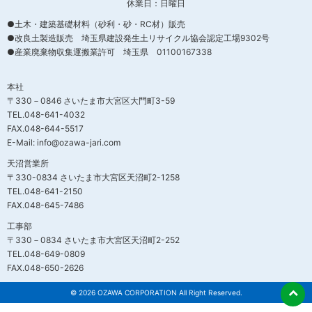
休業日：日曜日
●土木・建築基礎材料（砂利・砂・RC材）販売
●改良土製造販売 埼玉県建設発生土リサイクル協会認定工場9302号
●産業廃棄物収集運搬業許可 埼玉県 01100167338
本社
〒330－0846 さいたま市大宮区大門町3-59
TEL.048-641-4032
FAX.048-644-5517
E-Mail: info@ozawa-jari.com
天沼営業所
〒330-0834 さいたま市大宮区天沼町2-1258
TEL.048-641-2150
FAX.048-645-7486
工事部
〒330－0834 さいたま市大宮区天沼町2-252
TEL.048-649-0809
FAX.048-650-2626
© 2026 OZAWA CORPORATION All Right Reserved.