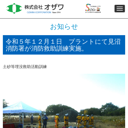
Togg
navi
お知らせ
令和５年１２月１日 プラントにて見沼
消防署が消防救助訓練実施。
土砂等埋没救助活動訓練