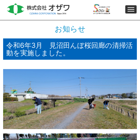
Togg
navi
お知らせ
令和6年3月 見沼田んぼ桜回廊の清掃活
動を実施しました。