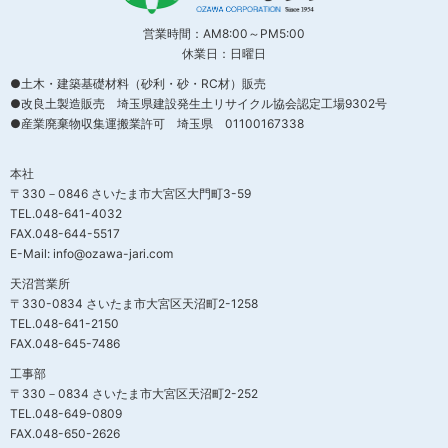
営業時間：AM8:00～PM5:00
休業日：日曜日
●土木・建築基礎材料（砂利・砂・RC材）販売
●改良土製造販売 埼玉県建設発生土リサイクル協会認定工場9302号
●産業廃棄物収集運搬業許可 埼玉県 01100167338
本社
〒330－0846 さいたま市大宮区大門町3-59
TEL.048-641-4032
FAX.048-644-5517
E-Mail: info@ozawa-jari.com
天沼営業所
〒330-0834 さいたま市大宮区天沼町2-1258
TEL.048-641-2150
FAX.048-645-7486
工事部
〒330－0834 さいたま市大宮区天沼町2-252
TEL.048-649-0809
FAX.048-650-2626