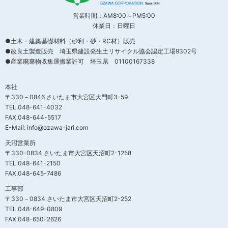
営業時間：AM8:00～PM5:00
休業日：日曜日
●土木・建築基礎材料（砂利・砂・RC材）販売
●改良土製造販売 埼玉県建設発生土リサイクル協会認定工場9302号
●産業廃棄物収集運搬業許可 埼玉県 01100167338
本社
〒330－0846 さいたま市大宮区大門町3-59
TEL.048-641-4032
FAX.048-644-5517
E-Mail: info@ozawa-jari.com
天沼営業所
〒330-0834 さいたま市大宮区天沼町2-1258
TEL.048-641-2150
FAX.048-645-7486
工事部
〒330－0834 さいたま市大宮区天沼町2-252
TEL.048-649-0809
FAX.048-650-2626