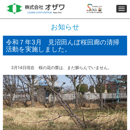
Togg
navi
お知らせ
令和７年3月 見沼田んぼ桜回廊の清掃
活動を実施しました。
3月14日現在 桜の花の蕾は、まだ膨らんでいません。